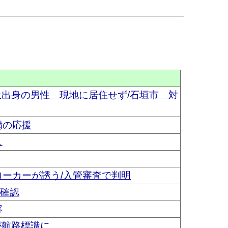
本土出身の男性 現地に居住せず/石垣市 対
備の応援
人
ローカーが誘う/入管審査で判明
確認
容
が航路標識に