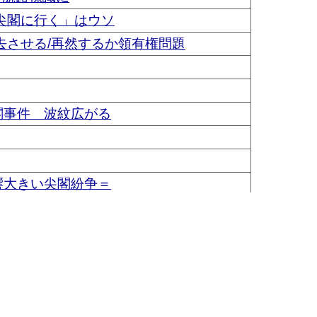
尖閣に行く」はウソ
去させる/再然するか領有権問題
閣事件 波紋広がる
響大きい尖閣紛争＝
」に出漁
歯の数最少で骨の形態違う
明
助、１人不明
▲このページの先頭に戻る