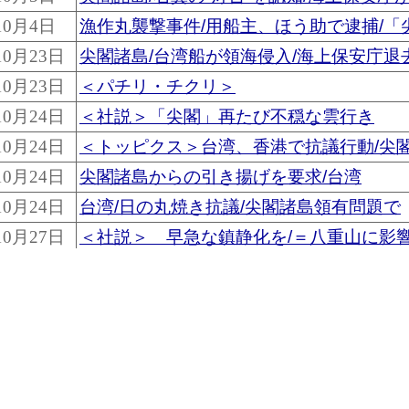
10月4日
漁作丸襲撃事件/用船主、ほう助で逮捕/「
0月23日
尖閣諸島/台湾船が領海侵入/海上保安庁退
0月23日
＜パチリ・チクリ＞
0月24日
＜社説＞「尖閣」再たび不穏な雲行き
0月24日
＜トッピクス＞台湾、香港で抗議行動/尖
0月24日
尖閣諸島からの引き揚げを要求/台湾
0月24日
台湾/日の丸焼き抗議/尖閣諸島領有問題で
0月27日
＜社説＞ 早急な鎮静化を/＝八重山に影
1月17日
石垣港/漁船団が大挙寄港/長崎から「尖閣
3月4日
＜トピックス＞尖閣諸島で新種のモグラ/
1月11日
台湾漁船が尖閣諸島で座礁/１人が行方不
1月11日
尖閣諸島/台湾漁船が座礁/乗組員１０人救