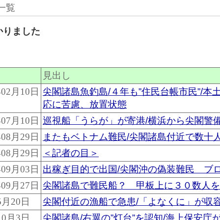
一覧
かりました
見出し
02月10日
尖閣諸島魚釣島/４年も”住民台帳市民”/
応に苦慮、放置状態
07月10日
巡視船「うらが」が寄港/横浜から尖閣警
08月29日
またもベトナム難民/尖閣諸島付近で数十
08月29日
＜記者の目＞
09月03日
出稼ぎ目的で出国/尖閣沖の偽装難民 ブ
09月27日
尖閣諸島で難民船？ 甲板上に３０数人を
5月20日
尖閣付近の漁船で急患/「よなくに」が収
10月3日
尖閣諸島/右翼の”灯台”を認知/海上保安庁