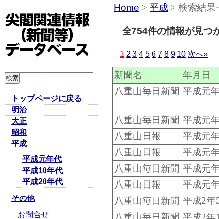
Home
>
平成
> 検索結果
全754件の情報が見つ
1
2
3
4
5
6
7
8
9
10
次へ»
新聞名
年月日
八重山毎日新聞
平成元年
トップページに戻る
明治
八重山毎日新聞
平成元年
大正
昭和
八重山日報
平成元年
平成
八重山日報
平成元年
平成元年代
八重山毎日新聞
平成元年
平成10年代
平成20年代
八重山日報
平成元年
その他
八重山毎日新聞
平成2年
お問合せ
八重山毎日新聞
平成2年