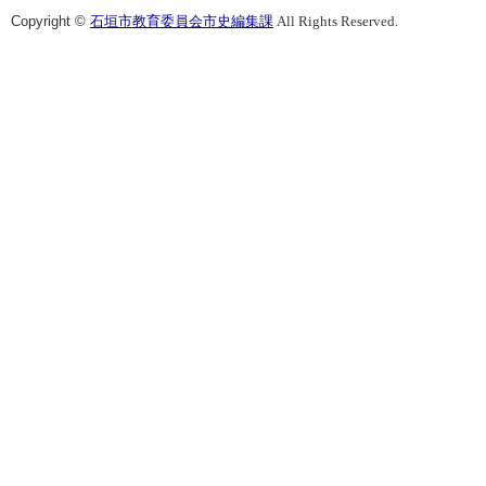
海南時報
昭和15年2月11日
阿蘇號遭難事件詳
Copyright ©
石垣市教育委員会市史編集課
All Rights Reserved.
八重山タイムス
昭和23年11月1日
尖角列島コービ嶼
南西新報
昭和23年11月3日
尖角列島コービ嶼
南琉タイムス
昭和25年4月25日
無人島探訪記
南琉タイムス
昭和25年4月28日
無人島探訪記（二