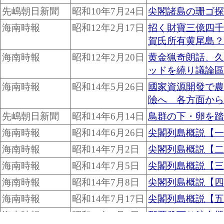
先嶋朝日新聞
昭和10年7月24日
尖閣諸島の珊ゴ探
海南時報
昭和12年2月17日
招く財寶三億四千
賀氏所有黄尾島？
海南時報
昭和12年2月20日
黄金猟奇朗話、久
ッドを繞り議論區
海南時報
昭和14年5月26日
國家資源開發で農
險へ 各方面から
先嶋朝日新聞
昭和14年6月14日
鳥群の下・卵を踏
海南時報
昭和14年6月26日
尖閣列島概説【一
海南時報
昭和14年7月2日
尖閣列島概説【二
海南時報
昭和14年7月5日
尖閣列島概説【三
海南時報
昭和14年7月8日
尖閣列島概説【四
海南時報
昭和14年7月17日
尖閣列島概説【五
海南時報
昭和15年2月8日
那覇發下り航空機