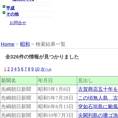
平成
その他
お問合せ
Home
>
昭和
> 検索結果一覧
全326件の情報が見つかりました
1
2
3
4
5
6
7
8
9
10
次へ»
新聞名
年月日
見出し
先嶋朝日新聞
昭和5年1月8日
古賀商店五十年を
先嶋朝日新聞
昭和5年7月28日
この頃無人島 古
先嶋朝日新聞
昭和6年8月13日
突如石垣島に颱風
先嶋朝日新聞
昭和10年7月3日
尖閣列島の珊ゴ漁