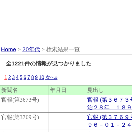
Home
>
20年代
> 検索結果一覧
全1221件の情報が見つかりました
1
2
3
4
5
6
7
8
9
10
次へ»
新聞名
年月日
見出し
官報(第3673号)
官報 (第３６７
治２８年 １８９
官報(第3769号)
官報 (第３７６
９６－０１－２４